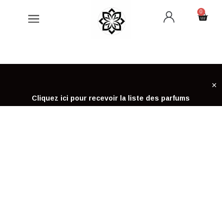
Aller
0
Cart
au
contenu
×
Cliquez ici pour recevoir la liste des parfums
ACCUEIL
CONDITIONS GÉNÉRALES DE VENTE
CONDITIONS GÉNÉRALES DE
VENTE