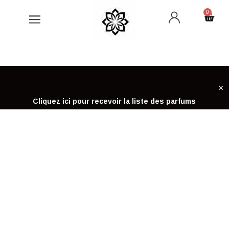
Aller
0
Cart
au
contenu
×
Cliquez ici pour recevoir la liste des parfums
ACCUEIL
PLAN DU SITE
PLAN DU SITE