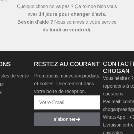
Quelque chose ne va pas ? Ça tombe bien vous
avez
14 jours pour changer d’avis.
Besoin d’aide ?
Nous sommes à votre service
du
lundi au vendredi.
CONTACT
ONS
RESTEZ AU COURANT
CHOGAN
rales de vente
Promotions, nouveaux produits
Vous hésitez 
et soldes. Directement dans
ur
répondons à t
votre boite de réception.
es
questions.
Par mail: con
choganprestig
WhatsApp :
+
s'abonner
Livraison entre
ouvrables