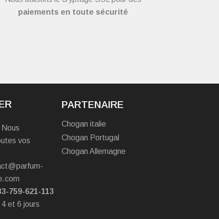
paiements en toute sécurité
ER
PARTENAIRE
Chogan italie
? Nous
Chogan Portugal
outes vos
Chogan Allemagne
tact@parfum-
e.com
33-759-621-113
 4 et 6 jours