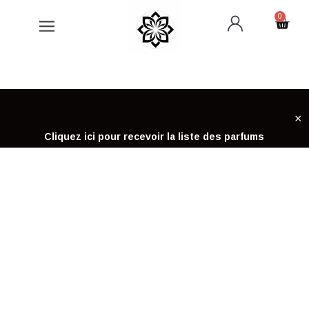
Aller
0
Cart
au
contenu
×
Cliquez ici pour recevoir la liste des parfums
Accueil
Peptilux
PEPTILUX