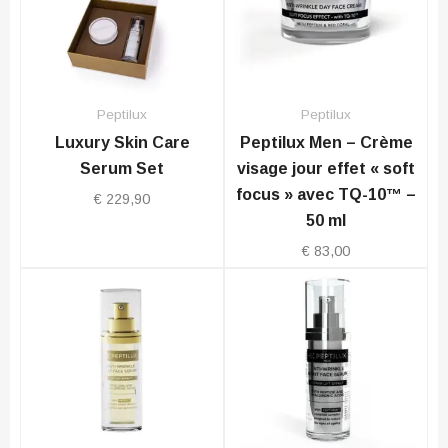
Peptilux
Peptilux
Luxury Skin Care
Peptilux Men – Crème
Serum Set
visage jour effet « soft
focus » avec TQ-10™ –
€
229,90
50 ml
€
83,00