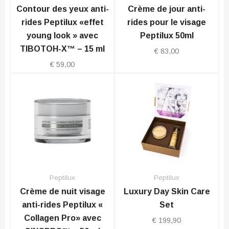
Contour des yeux anti-
Crème de jour anti-
rides Peptilux «effet
rides pour le visage
young look » avec
Peptilux 50ml
TIBOTOH-X™ – 15 ml
€
83,00
€
59,00
Peptilux
Peptilux
Crème de nuit visage
Luxury Day Skin Care
anti-rides Peptilux «
Set
Collagen Pro» avec
€
199,90