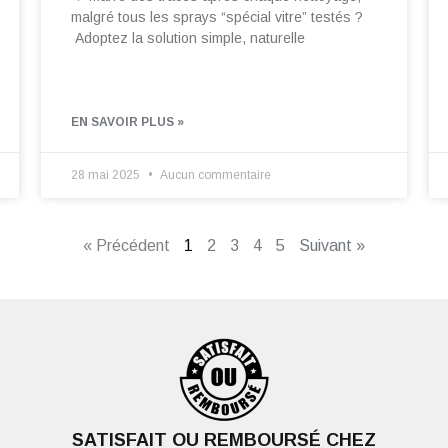
malgré tous les sprays “spécial vitre” testés ?
Adoptez la solution simple, naturelle
EN SAVOIR PLUS »
28 mai 2025
Aucun commentaire
« Précédent
1
2
3
4
5
Suivant »
SATISFAIT OU REMBOURSÉ CHEZ