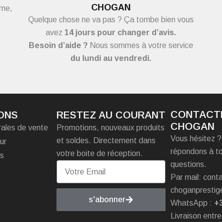
CHOGAN
ème,
Quelque chose ne va pas ? Ça tombe bien vous
avez
14 jours pour changer d’avis.
Besoin d’aide ?
Nous sommes à votre service
du
lundi au vendredi.
CONTACT
ONS
RESTEZ AU COURANT
CHOGAN
rales de vente
Promotions, nouveaux produits
Vous hésitez 
et soldes. Directement dans
ur
répondons à t
votre boite de réception.
es
questions.
Par mail: con
choganprestig
s'abonner
WhatsApp :
+
Livraison entre