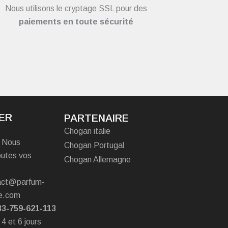
Nous utilisons le cryptage SSL pour des
paiements en toute sécurité
ER
PARTENAIRE
Chogan italie
? Nous
Chogan Portugal
outes vos
Chogan Allemagne
tact@parfum-
e.com
33-759-621-113
 4 et 6 jours