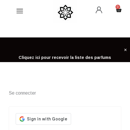
Aller
0
Cart
au
contenu
×
Cliquez ici pour recevoir la liste des parfums
Se connecter
Obligatoire
Obligatoire
Obligatoire