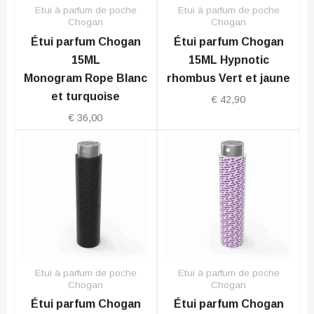
Etui à parfum de poche
Etui à parfum de poche
Chogan
Chogan
Étui parfum Chogan
Étui parfum Chogan
15ML
15ML Hypnotic
Monogram Rope Blanc
rhombus Vert et jaune
et turquoise
€
42,90
€
36,00
Etui à parfum de poche
Etui à parfum de poche
Chogan
Chogan
Étui parfum Chogan
Étui parfum Chogan