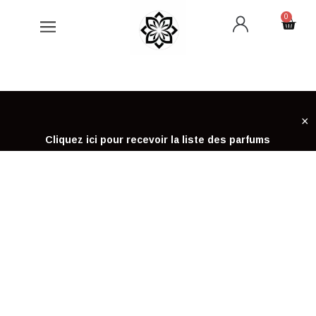
Aller
0
Cart
au
contenu
×
Cliquez ici pour recevoir la liste des parfums
ACCUEIL
ÉTUI À PARFUM DE POCHE CHOGAN
ÉTUI À PARFUM DE POCHE
CHOGAN