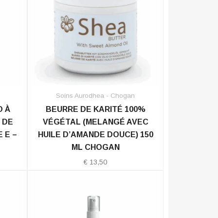
Soins Aurodhea - Chogan
O À
BEURRE DE KARITÉ 100%
 DE
VÉGÉTAL (MELANGÉ AVEC
 E –
HUILE D’AMANDE DOUCE) 150
ML CHOGAN
€
13,50