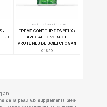
Soins Aurodhea - Chogan
S-
CRÈME CONTOUR DES YEUX (
– 50
AVEC ALOE VERA ET
PROTÉINES DE SOIE) CHOGAN
€
18,50
ogan
ns de la peau
aux
suppléments bien-