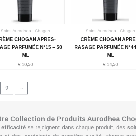
Soins Aurodhea - Chogan
Soins Aurodhea - Chogan
RÈME CHOGAN APRES-
CRÈME CHOGAN APRE
AGE PARFUMÉE N°15 – 50
RASAGE PARFUMÉE N°44 
ML
ML
€
10,50
€
14,50
9
→
otre Collection de Produits Aurodhea Ch
t
efficacité
se rejoignent dans chaque produit, des
soi