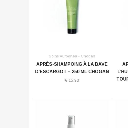
Soins Aurodhea - Chogan
APRÈS-SHAMPOING À LA BAVE
AP
D’ESCARGOT – 250 ML CHOGAN
L’HU
TOUR
€
15,90