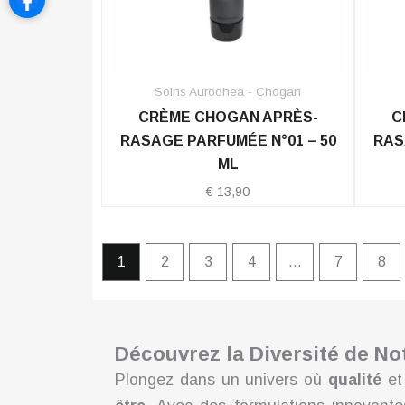
Soins Aurodhea - Chogan
CRÈME CHOGAN APRÈS-
C
RASAGE PARFUMÉE N°01 – 50
RAS
ML
€
13,90
1
2
3
4
…
7
8
Découvrez la Diversité de N
Plongez dans un univers où
qualité
e