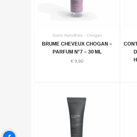
Soins Aurodhea - Chogan
BRUME CHEVEUX CHOGAN –
CONT
PARFUM N°7 – 30 ML
D
H
€
9,90