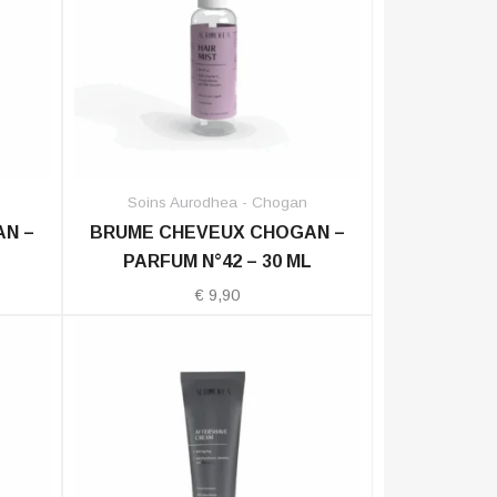
Soins Aurodhea - Chogan
N –
BRUME CHEVEUX CHOGAN –
L
PARFUM N°42 – 30 ML
€
9,90