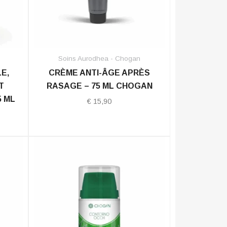
Soins Aurodhea - Chogan
E,
CRÈME ANTI-ÂGE APRÈS
T
RASAGE – 75 ML CHOGAN
5 ML
€
15,90