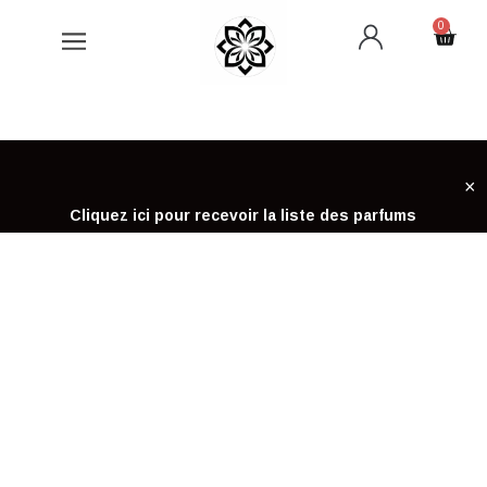
Aller
0
Cart
au
contenu
×
Cliquez ici pour recevoir la liste des parfums
ACCUEIL
PARURE CHOGAN
PARURE CHOGAN