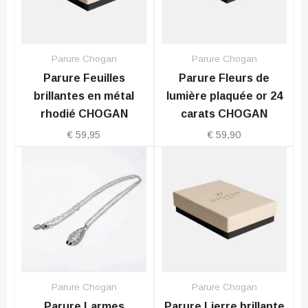
Parure Chogan
Parure Chogan
Parure Feuilles
Parure Fleurs de
brillantes en métal
lumière plaquée or 24
rhodié CHOGAN
carats CHOGAN
€
59,95
€
59,90
Parure Chogan
Parure Chogan
Parure Larmes
Parure Lierre brillante