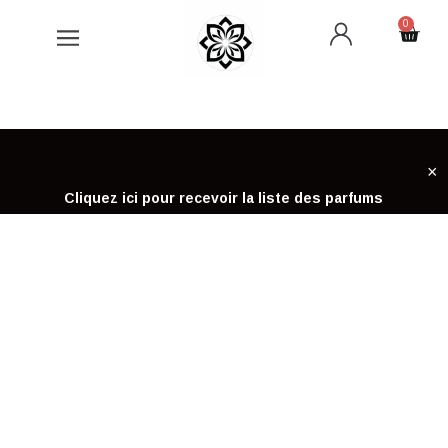
Aller
0
Cart
au
contenu
×
Cliquez ici pour recevoir la liste des parfums
ACCUEIL
COLLIER CHOGAN
COLLIER CHOGAN