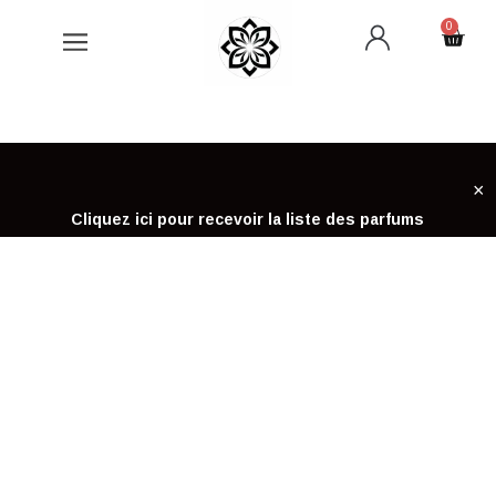
Aller
0
Cart
au
contenu
×
Cliquez ici pour recevoir la liste des parfums
ACCUEIL
MAQUILLAGE LÈVRES – CHOGAN
MAQUILLAGE LÈVRES – CHOGAN