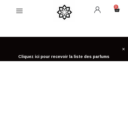
Aller
0
Cart
au
contenu
×
Cliquez ici pour recevoir la liste des parfums
ACCUEIL
DEVENIR CONSULTANT CHOGAN
DEVENIR CONSULTANT CHOGAN