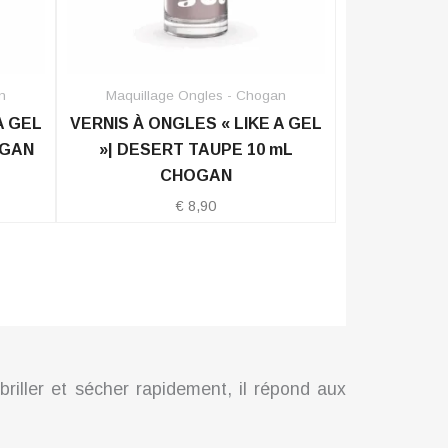
n
Maquillage Ongles - Chogan
A GEL
VERNIS À ONGLES « LIKE A GEL
OGAN
»| DESERT TAUPE 10 mL
CHOGAN
€
8,90
riller et sécher rapidement, il répond aux