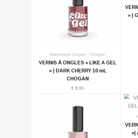
VERN
» |
Maquillage Ongles - Chogan
VERNIS À ONGLES « LIKE A GEL
» | DARK CHERRY 10 mL
CHOGAN
€
8,90
VERN
»|