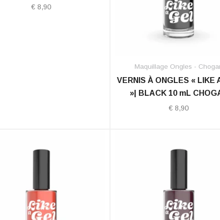
€
8,90
Maquillage Ongles - Choga
VERNIS À ONGLES « LIKE 
»| BLACK 10 mL CHOG
€
8,90