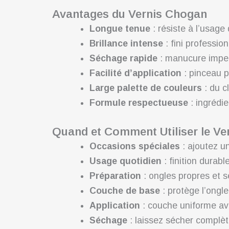
Avantages du Vernis Chogan
Longue tenue
: résiste à l’usage
Brillance intense
: fini profession
Séchage rapide
: manucure impec
Facilité d’application
: pinceau p
Large palette de couleurs
: du c
Formule respectueuse
: ingrédie
Quand et Comment Utiliser le V
Occasions spéciales
: ajoutez u
Usage quotidien
: finition durabl
Préparation
: ongles propres et s
Couche de base
: protège l’ongle
Application
: couche uniforme av
Séchage
: laissez sécher complèt