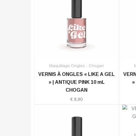
Maquillage Ongles - Chogan
VERNIS À ONGLES « LIKE A GEL
VERN
» | ANTIQUE PINK 10 mL
»
CHOGAN
€
8,90