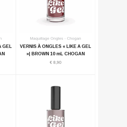
n
Maquillage Ongles - Chogan
A GEL
VERNIS À ONGLES « LIKE A GEL
AN
»| BROWN 10 mL CHOGAN
€
8,90