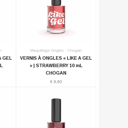
n
Maquillage Ongles - Chogan
A GEL
VERNIS À ONGLES « LIKE A GEL
mL
» | STRAWBERRY 10 mL
CHOGAN
€
8,90