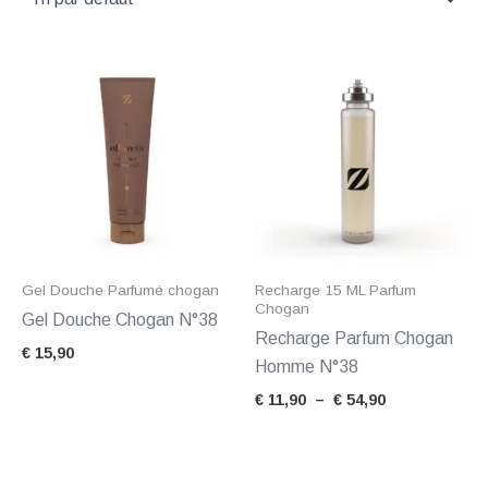
Plage
de
prix :
€ 11,90
à
€ 54,90
Gel Douche Parfumé chogan
Recharge 15 ML Parfum
Chogan
Gel Douche Chogan N°38
Recharge Parfum Chogan
€
15,90
Homme N°38
€
11,90
–
€
54,90