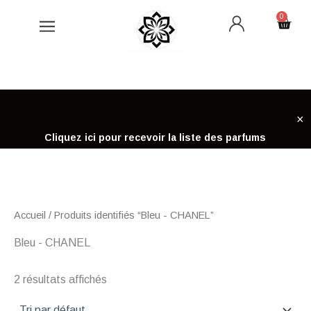
Aller
0
Cart
au
contenu
×
Cliquez ici pour recevoir la liste des parfums
Accueil
/ Produits identifiés “Bleu - CHANEL”
Bleu - CHANEL
2 résultats affichés