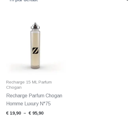
Plage
de
prix :
€ 19,90
à
€ 95,90
Recharge 15 ML Parfum
Chogan
Recharge Parfum Chogan
Homme Luxury N°75
€
19,90
–
€
95,90