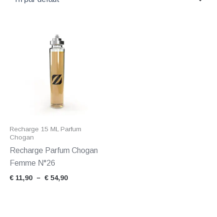
Plage
de
prix :
€ 11,90
à
€ 54,90
Recharge 15 ML Parfum
Chogan
Recharge Parfum Chogan
Femme N°26
€
11,90
–
€
54,90