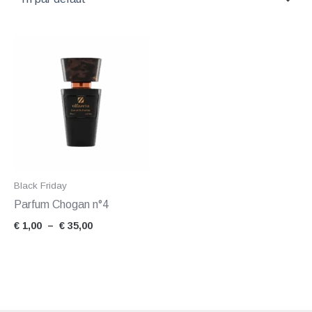
Plage
de
prix :
€ 1,00
à
€ 35,00
Black Friday
Parfum Chogan n°4
€
1,00
–
€
35,00