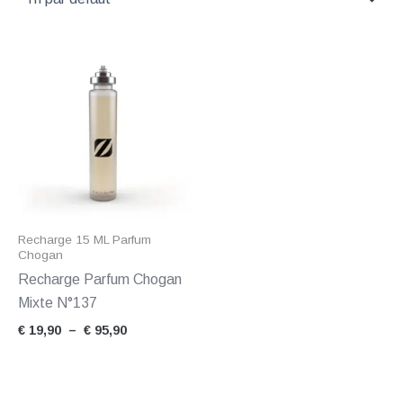
Plage
de
prix :
€ 19,90
à
€ 95,90
Recharge 15 ML Parfum
Chogan
Recharge Parfum Chogan
Mixte N°137
€
19,90
–
€
95,90