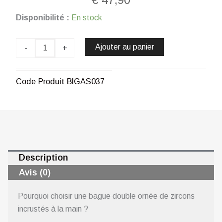
quantité
Disponibilité :
En stock
de
Bague
à
Ajouter au panier
-
+
bandeau
de
lumière
Code Produit
BIGAS037
en
métal
rhodié
CHOGAN
Description
Avis (0)
Pourquoi choisir une bague double ornée de zircons
incrustés à la main ?