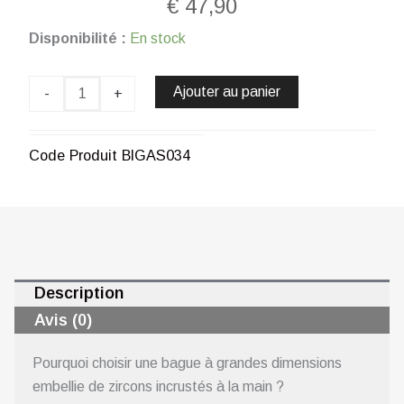
€
47,90
quantité
Disponibilité :
En stock
de
Bague
tempête
Ajouter au panier
-
+
de
diamants
en
Code Produit
BIGAS034
métal
rhodié
CHOGAN
Description
Avis (0)
Pourquoi choisir une bague à grandes dimensions
embellie de zircons incrustés à la main ?