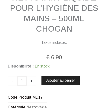
POUR L’HYGIÈNE DES
MAINS – 500ML
CHOGAN
Taxes incluses.
€
6,90
quantité
Disponibilité :
En stock
de
IGIENPLUS
NETTOYANT
Ajouter au panier
-
+
LIQUIDE
POUR
L'HYGIÈNE
Code Produit
MD17
DES
MAINS
Catégorie
Nettoyage