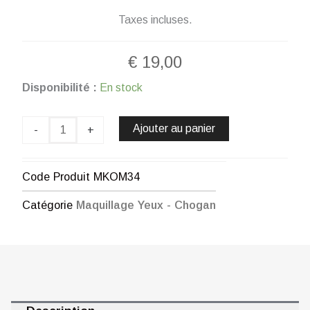
Taxes incluses.
€
19,00
quantité
Disponibilité :
En stock
de
OMBRE
À
Ajouter au panier
-
+
PAUPIÈRES
COMPACTE
SHINY-
Code Produit
MKOM34
PEARL
TIFFANY
Catégorie
Maquillage Yeux - Chogan
CHOGAN