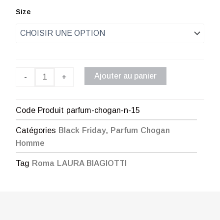
de
quantité
Size
de
prix :
Parfum
Chogan
€ 1,00
n°15
à
Ajouter au panier
-
+
€ 35,00
Code Produit
parfum-chogan-n-15
Catégories
Black Friday
,
Parfum Chogan
Homme
Tag
Roma LAURA BIAGIOTTI