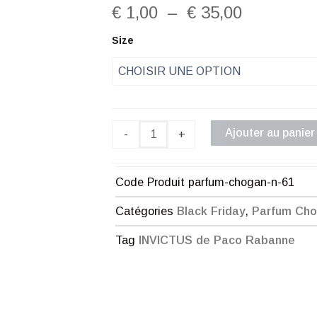
Plage
€
1,00
–
€
35,00
de
quantité
Size
de
prix :
Parfum
Chogan
€ 1,00
n°61
à
Ajouter au panier
-
+
€ 35,00
Code Produit
parfum-chogan-n-61
Catégories
Black Friday
,
Parfum Ch
Tag
INVICTUS de Paco Rabanne