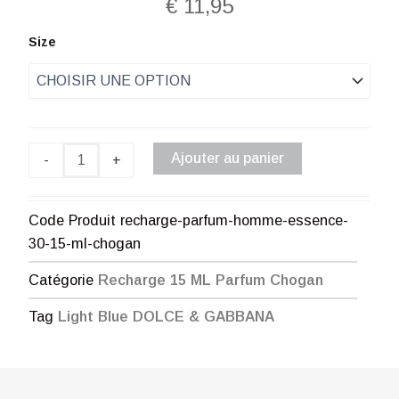
€
11,95
quantité
Size
de
Recharge
parfum
homme
–
Essence
Ajouter au panier
-
+
30%
-
15
ml
Code Produit
recharge-parfum-homme-essence-
CHOGAN
30-15-ml-chogan
Catégorie
Recharge 15 ML Parfum Chogan
Tag
Light Blue DOLCE & GABBANA