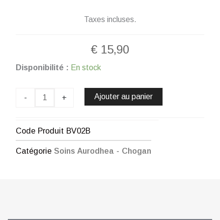
Taxes incluses.
€
15,90
quantité
Disponibilité :
En stock
de
APRÈS-
SHAMPOING
Ajouter au panier
-
+
À
LA
BAVE
Code Produit
BV02B
D’ESCARGOT
-
Catégorie
Soins Aurodhea - Chogan
250
ML
CHOGAN