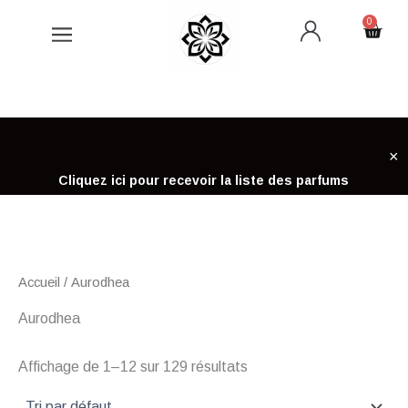
Aller
0
Cart
au
contenu
×
Cliquez ici pour recevoir la liste des parfums
Accueil
/ Aurodhea
Aurodhea
Affichage de 1–12 sur 129 résultats