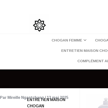
Aller
au
contenu
CHOGAN FEMME
CHOG
ENTRETIEN MAISON CH
COMPLÉMENT A
Par
Mireille Ngantchang
/
13 mai 2025
ENTRETIEN MAISON
CHOGAN