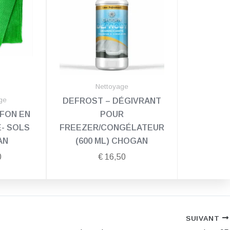
Nettoyage
ge
DEFROST – DÉGIVRANT
FFON EN
POUR
E- SOLS
FREEZER/CONGÉLATEUR
AN
(600 ML) CHOGAN
0
€
16,50
SUIVANT