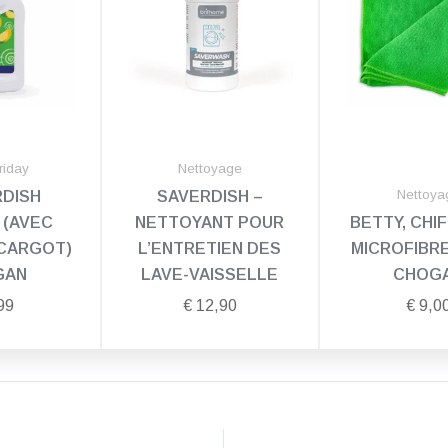
riday
Nettoyage
Nettoya
DISH
SAVERDISH –
’ (AVEC
NETTOYANT POUR
BETTY, CHI
SCARGOT)
L’ENTRETIEN DES
MICROFIBR
GAN
LAVE-VAISSELLE
CHOG
99
€
12,90
€
9,0