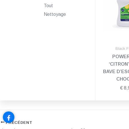
Tout
Nettoyage
Black F
POWER
‘CITRON
BAVE D’E
CHO
€
8,
PRÉCÉDENT