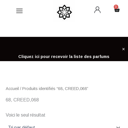
Aller
0
Cart
au
contenu
×
Cliquez ici pour recevoir la liste des parfums
Accueil
/ Produits identifiés “68, CREED,068”
68, CREED,068
Voici le seul résultat