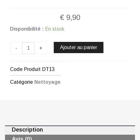
€
9,90
quantité
Disponibilité :
En stock
de
FLOWER
SENSATIONS
Ajouter au panier
-
+
-
LAVAGE
SOL
Code Produit
DT13
SANS
RINÇAGE
Catégorie
Nettoyage
(750
ML)
CHOGAN
Description
Avis (0)