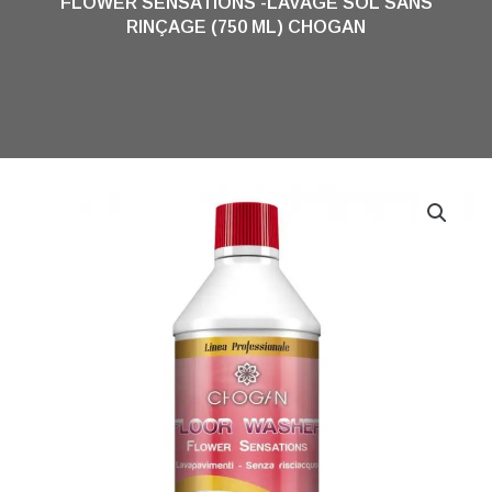
FLOWER SENSATIONS -LAVAGE SOL SANS
RINÇAGE (750 ML) CHOGAN