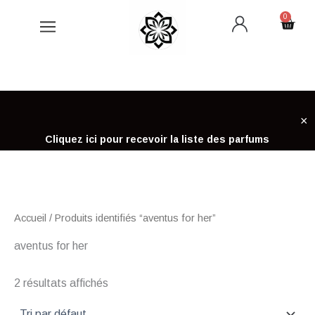
Aller
0
Cart
au
contenu
×
Cliquez ici pour recevoir la liste des parfums
Accueil
/ Produits identifiés “aventus for her”
aventus for her
2 résultats affichés