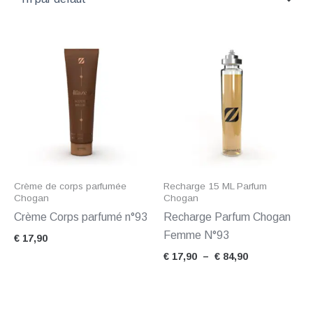
Plage
de
prix :
€ 17,90
à
€ 84,90
Crème de corps parfumée
Recharge 15 ML Parfum
Chogan
Chogan
Crème Corps parfumé n°93
Recharge Parfum Chogan
Femme N°93
€
17,90
€
17,90
–
€
84,90