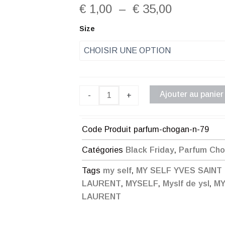
Plage
€
1,00
–
€
35,00
de
quantité
Size
de
prix :
Parfum
Chogan
€ 1,00
n°79
à
Ajouter au panier
-
+
€ 35,00
Code Produit
parfum-chogan-n-79
Catégories
Black Friday
,
Parfum Ch
Tags
my self
,
MY SELF YVES SAINT
LAURENT
,
MYSELF
,
Myslf de ysl
,
MY
LAURENT