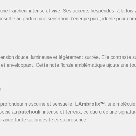
une fraîcheur intense et vive. Ses accents hespéridés, à la foi
 insuffle au parfum une sensation d’énergie pure, idéale pour c
nsion douce, lumineuse et légèrement sucrée. Elle contraste sub
al et enveloppant. Cette note florale emblématique ajoute une to
.
i
profondeur masculine et sensuelle. L’
Ambrofix™
, une molécul
ssocié au
patchouli
, intense et terreux, ce duo crée une signatu
grance toute sa longévité et sa présence.