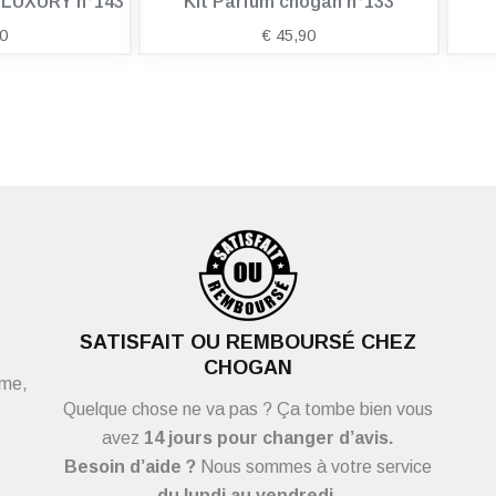
n LUXURY n°143
Kit Parfum chogan n°133
0
€
45,90
SATISFAIT OU REMBOURSÉ CHEZ
CHOGAN
ème,
Quelque chose ne va pas ? Ça tombe bien vous
avez
14 jours pour changer d’avis.
Besoin d’aide ?
Nous sommes à votre service
du
lundi au vendredi.