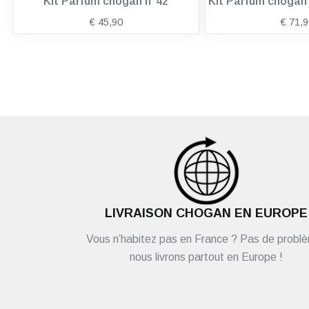
Kit Parfum chogan n°42
Kit Parfum choga
€
45,90
€
71,9
LIVRAISON CHOGAN EN EUROPE
Vous n’habitez pas en France ? Pas de probl
nous livrons partout en Europe !