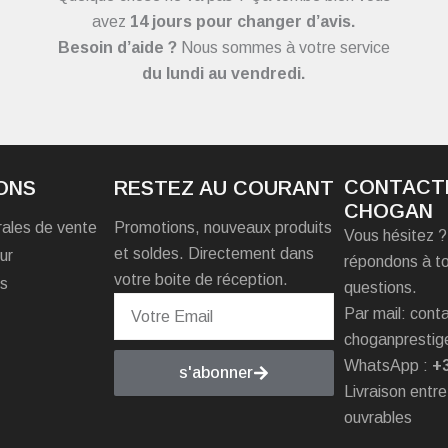
avez
14 jours pour changer d’avis.
Besoin d’aide ?
Nous sommes à votre service
du
lundi au vendredi.
CONTACT
ONS
RESTEZ AU COURANT
CHOGAN
rales de vente
Promotions, nouveaux produits
Vous hésitez 
et soldes. Directement dans
ur
répondons à t
votre boite de réception.
es
questions.
Par mail: con
choganprestig
WhatsApp :
+
s'abonner
Livraison entre
ouvrables