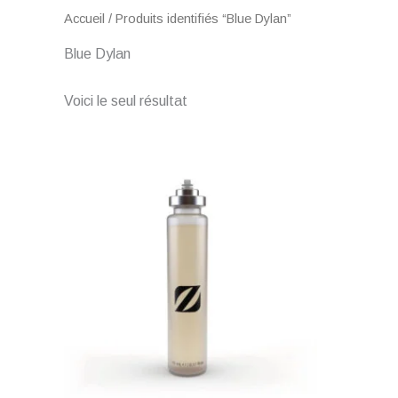
Accueil
/ Produits identifiés “Blue Dylan”
Blue Dylan
Voici le seul résultat
Plage
de
prix :
€ 11,90
à
€ 54,90