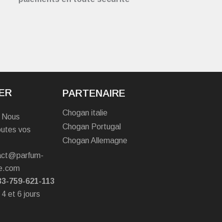
ER
PARTENAIRE
Chogan italie
? Nous
Chogan Portugal
outes vos
Chogan Allemagne
tact@parfum-
e.com
33-759-621-113
 4 et 6 jours