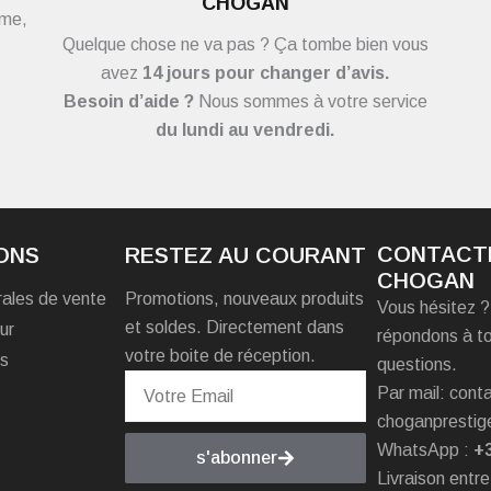
CHOGAN
ème,
Quelque chose ne va pas ? Ça tombe bien vous
avez
14 jours pour changer d’avis.
Besoin d’aide ?
Nous sommes à votre service
du
lundi au vendredi.
CONTACT
ONS
RESTEZ AU COURANT
CHOGAN
rales de vente
Promotions, nouveaux produits
Vous hésitez 
et soldes. Directement dans
ur
répondons à t
votre boite de réception.
es
questions.
Par mail: con
choganprestig
WhatsApp :
+
s'abonner
Livraison entre