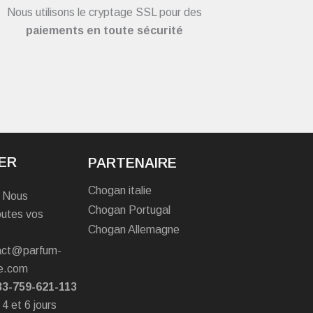
Nous utilisons le cryptage SSL pour des
paiements en toute sécurité
ER
PARTENAIRE
Chogan italie
? Nous
Chogan Portugal
outes vos
Chogan Allemagne
tact@parfum-
e.com
33-759-621-113
 4 et 6 jours