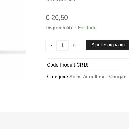
€
20,50
quantité
Disponibilité :
En stock
de
CRÈME
VISAGE
Ajouter au panier
-
+
À
LA
BAVE
Code Produit
CR16
D’ESCARGOT
-
Catégorie
Soins Aurodhea - Chogan
30
ML
CHOGAN