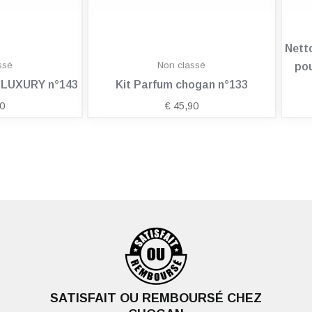
Nett
ssé
Non classé
pou
n LUXURY n°143
Kit Parfum chogan n°133
0
€
45,90
SATISFAIT OU REMBOURSÉ CHEZ