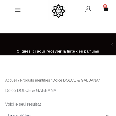
Aller
0
Cart
au
contenu
×
Cliquez ici pour recevoir la liste des parfums
Accueil
/ Produits identifiés “Dolce DOLCE & GABBANA”
Dolce DOLCE & GABBANA
Voici le seul résultat