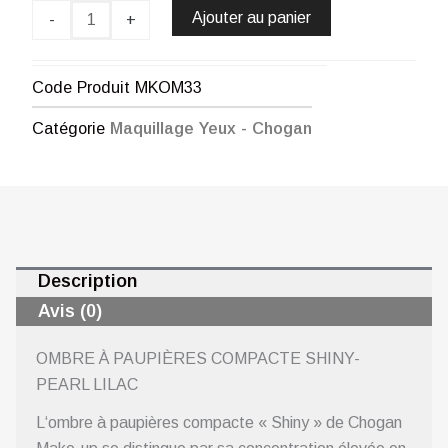
À
Ajouter au panier
-
+
PAUPIÈRES
COMPACTE
SHINY-
Code Produit
MKOM33
PEARL
LILAC
Catégorie
Maquillage Yeux - Chogan
CHOGAN
Description
Avis (0)
OMBRE À PAUPIÈRES COMPACTE SHINY-
PEARL LILAC
L
‘ombre à paupières compacte « Shiny » de Chogan