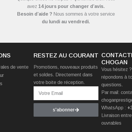
avez
14 jours pour changer d’avis.
Besoin d’aide ?
Nous sommes à votre service
du
lundi au vendredi.
CONTACT
ONS
RESTEZ AU COURANT
CHOGAN
rales de vente
Promotions, nouveaux produits
Vous hésitez 
et soldes. Directement dans
ur
répondons à t
votre boite de réception.
es
questions.
Par mail: con
choganprestig
WhatsApp :
+
s'abonner
Livraison entre
ouvrables