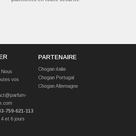
ER
PARTENAIRE
Chogan italie
? Nous
Chogan Portugal
outes vos
Chogan Allemagne
tact@parfum-
e.com
33-759-621-113
 4 et 6 jours