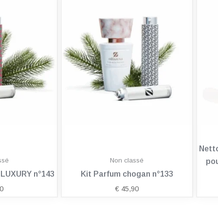
Nett
ssé
Non classé
pou
n LUXURY n°143
Kit Parfum chogan n°133
0
€
45,90