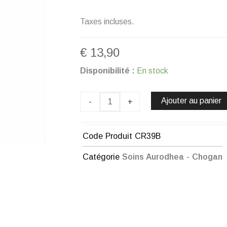
Taxes incluses.
€
13,90
quantité
Disponibilité :
En stock
de
CRÈME
THERMOGÈNE
Ajouter au panier
-
+
CORPS
À
EFFET
Code Produit
CR39B
«
CHAUD
Catégorie
Soins Aurodhea - Chogan
SOFT
»
-
150
ML
CHOGAN