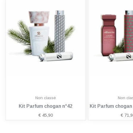
Non classé
Non cla
Kit Parfum chogan n°42
Kit Parfum choga
€
45,90
€
71,9