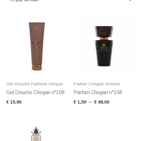
Plage
de
prix :
€ 1,50
à
€ 48,00
Gel Douche Parfumé chogan
Parfum Chogan Homme
Gel Douche Chogan n°108
Parfum Chogan n°108
€
15,90
€
1,50
–
€
48,00
Plage
de
prix :
€ 14,90