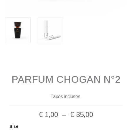
PARFUM CHOGAN N°2
Taxes incluses.
Plage
€
1,00
–
€
35,00
de
quantité
Size
de