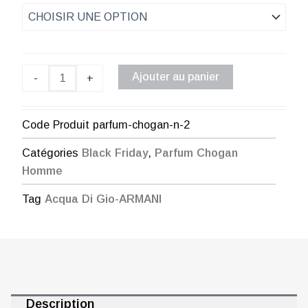
prix :
Parfum
Chogan
€ 1,00
n°2
à
Ajouter au panier
-
+
€ 35,00
Code Produit
parfum-chogan-n-2
Catégories
Black Friday
,
Parfum Chogan
Homme
Tag
Acqua Di Gio-ARMANI
Description