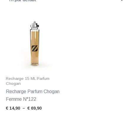
Plage
de
prix :
€ 14,90
à
€ 69,90
Recharge 15 ML Parfum
Chogan
Recharge Parfum Chogan
Femme N°122
€
14,90
–
€
69,90