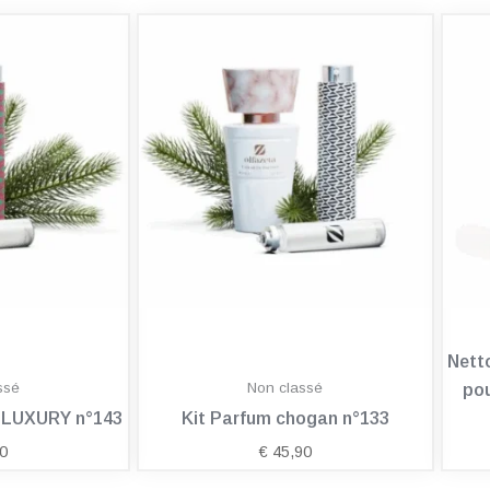
Nett
ssé
Non classé
pou
n LUXURY n°143
Kit Parfum chogan n°133
0
€
45,90