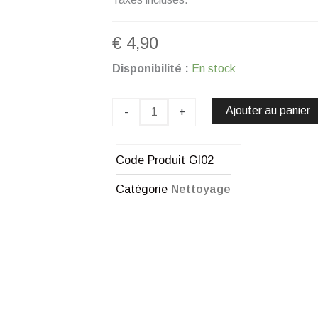
€
4,90
quantité
Disponibilité :
En stock
de
GEL
CRÈME
Ajouter au panier
-
+
POUR
L'HYGIÈNE
DES
Code Produit
GI02
MAINS
-
Catégorie
Nettoyage
90
ML
CHOGAN