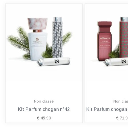
Non classé
Non cla
Kit Parfum chogan n°42
Kit Parfum choga
€
45,90
€
71,9