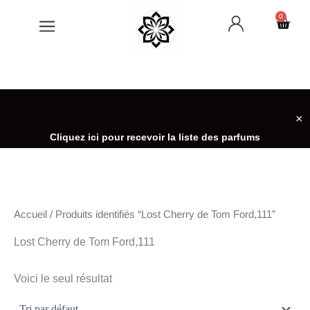
Aller
0
Cart
au
contenu
×
Cliquez ici pour recevoir la liste des parfums
Accueil
/ Produits identifiés “Lost Cherry de Tom Ford,111”
Lost Cherry de Tom Ford,111
Voici le seul résultat