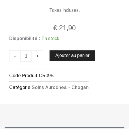
Taxes incluses.
€
21,90
quantité
Disponibilité :
En stock
de
GEL
GOMMANT
Ajouter au panier
-
+
VISAGE
-
50
Code Produit
CR09B
MLCHOGAN
Catégorie
Soins Aurodhea - Chogan