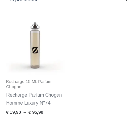
Plage
de
prix :
€ 19,90
à
€ 95,90
Recharge 15 ML Parfum
Chogan
Recharge Parfum Chogan
Homme Luxury N°74
€
19,90
–
€
95,90