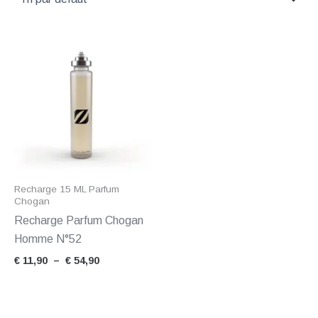
Plage
de
prix :
€ 11,90
à
€ 54,90
Recharge 15 ML Parfum
Chogan
Recharge Parfum Chogan
Homme N°52
€
11,90
–
€
54,90