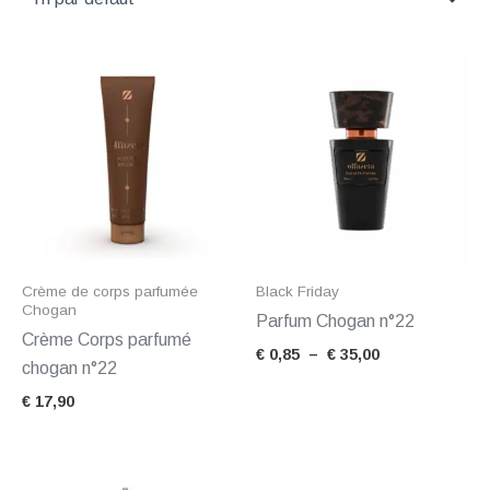
Plage
de
prix :
€ 0,85
à
€ 35,00
Crème de corps parfumée
Black Friday
Chogan
Parfum Chogan n°22
Crème Corps parfumé
€
0,85
–
€
35,00
chogan n°22
€
17,90
Plage