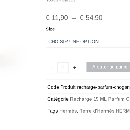
Plage
€
11,90
–
€
54,90
de
quantité
Size
de
prix :
Recharge
Parfum
€ 11,90
Chogan
Homme
à
N°22
Ajouter au panier
-
+
€ 54,90
Code Produit
recharge-parfum-choga
Catégorie
Recharge 15 ML Parfum 
Tags
Hermès
,
Terre d'Hermès HER