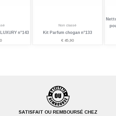
Nett
ssé
Non classé
pou
n LUXURY n°143
Kit Parfum chogan n°133
0
€
45,90
SATISFAIT OU REMBOURSÉ CHEZ