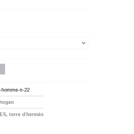
n-homme-n-22
Chogan
MES
,
terre d’hermès