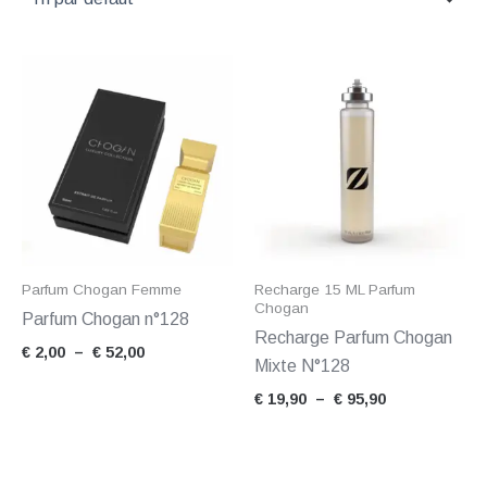
Plage
Plage
de
de
prix :
prix :
€ 2,00
€ 19,90
à
à
€ 52,00
€ 95,90
Parfum Chogan Femme
Recharge 15 ML Parfum
Chogan
Parfum Chogan n°128
Recharge Parfum Chogan
€
2,00
–
€
52,00
Mixte N°128
€
19,90
–
€
95,90