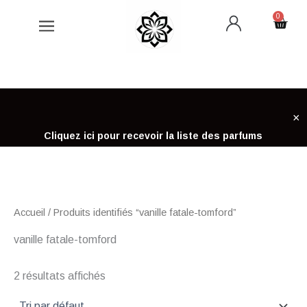
Aller
0
Cart
au
contenu
×
Cliquez ici pour recevoir la liste des parfums
Accueil
/ Produits identifiés “vanille fatale-tomford”
vanille fatale-tomford
2 résultats affichés