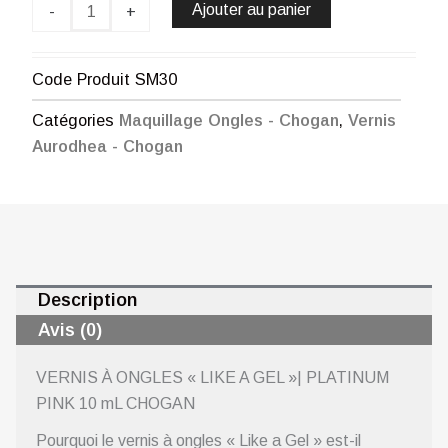
À
Ajouter au panier
-
+
ONGLES
«
LIKE
Code Produit
SM30
A
GEL
Catégories
Maquillage Ongles - Chogan
,
Vernis
»|
Aurodhea - Chogan
PLATINUM
PINK
10
mL
CHOGAN
Description
Avis (0)
VERNIS À ONGLES « LIKE A GEL »| PLATINUM
PINK 10 mL CHOGAN
Pourquoi le vernis à ongles « Like a Gel » est-il